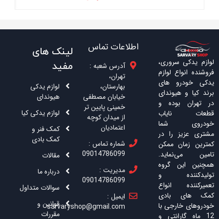
اطلاعات تماس
لینک های
لوازم یدکی سروری،
مفید
آدرس شعبه :
فروشنده انواع لوازم
تهران،
یدکی خودرو های
بهارستان،
لوازم یدکی
برند کیا و هیوندای
خیابان مصطفی
هیوندای
در تهران بوده و
خمینی پایین تر
لوازم یدکی کیا
قطعات نایاب
از میدان کوچه
خودروی شما
اعتمادیان
کمک فنر و
مشتری عزیز را در
کمک بادی
شماره تماس :
کمترین زمان ممکن
09014786099
تامین می‌نماید.
مقالات
همچنین این گروه
مدیریت :
درباره ما
تولیدکننده و
09014786099
تعمیرکننده انواع
سوالات متداول
کمک های بادی
ایمیل :
قوانین و
خودروهای خارجی با
sarvaryshop@gmail.com
مقررات
12 ماه گارانتی و