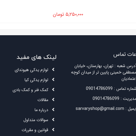
۵,۲۵۰,۰۰۰
تومان
عات تماس
لینک های مفید
درس شعبه : تهران، بهارستان، خیابان
لوازم یدکی هیوندای
صطفی خمینی پایین تر از میدان کوچه
عتمادیان
لوازم یدکی کیا
ماره تماس : 09014786099
کمک فنر و کمک بادی
دیریت : 09014786099
مقالات
میل : sarvaryshop@gmail.com
درباره ما
سوالات متداول
قوانین و مقررات