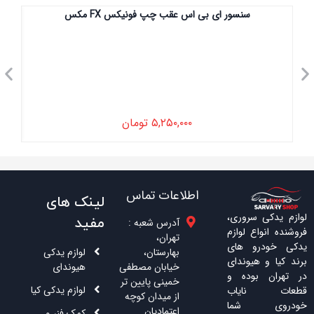
سنسور ای بی اس عقب چپ فونیکس FX مکس
۵,۲۵۰,۰۰۰
تومان
اطلاعات تماس
لینک های
لوازم یدکی سروری،
مفید
آدرس شعبه :
فروشنده انواع لوازم
تهران،
یدکی خودرو های
بهارستان،
لوازم یدکی
برند کیا و هیوندای
خیابان مصطفی
هیوندای
در تهران بوده و
خمینی پایین تر
لوازم یدکی کیا
قطعات نایاب
از میدان کوچه
خودروی شما
اعتمادیان
کمک فنر و