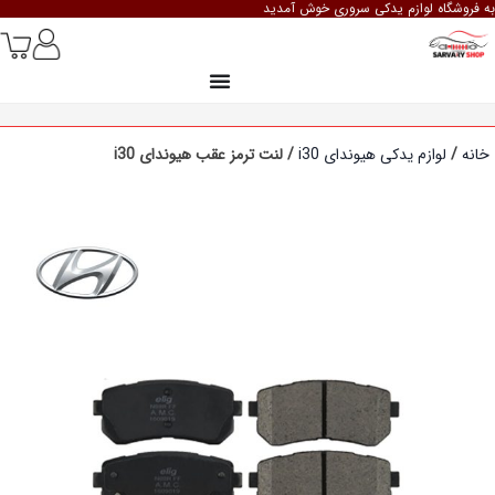
به فروشگاه لوازم یدکی سروری خوش آمدید
خانه
/
لوازم یدکی هیوندای i30
/ لنت ترمز عقب هیوندای i30