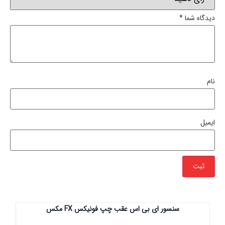
دیدگاه شما
*
نام
ایمیل
سنسور ای بی اس عقب چپ فونیکس FX مکس