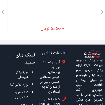
۵,۲۵۰,۰۰۰
تومان
اطلاعات تماس
لینک های
لوازم یدکی سروری،
مفید
آدرس شعبه :
فروشنده انواع لوازم
تهران،
یدکی خودرو های
بهارستان،
لوازم یدکی
برند کیا و هیوندای
خیابان مصطفی
هیوندای
در تهران بوده و
خمینی پایین تر
لوازم یدکی کیا
قطعات نایاب
از میدان کوچه
خودروی شما
اعتمادیان
کمک فنر و
مشتری عزیز را در
کمک بادی
شماره تماس :
کمترین زمان ممکن
09014786099
تامین می‌نماید.