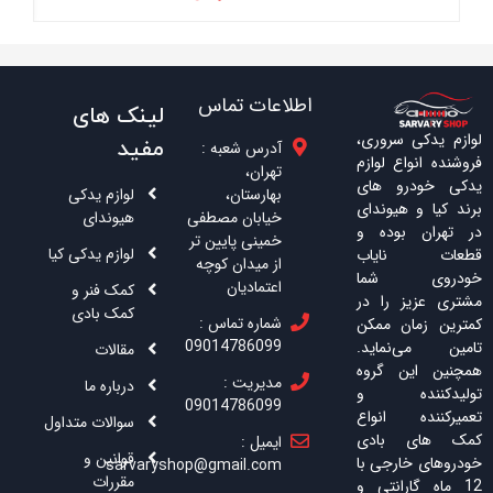
اطلاعات تماس
لینک های
لوازم یدکی سروری،
مفید
آدرس شعبه :
فروشنده انواع لوازم
تهران،
یدکی خودرو های
بهارستان،
لوازم یدکی
برند کیا و هیوندای
خیابان مصطفی
هیوندای
در تهران بوده و
خمینی پایین تر
لوازم یدکی کیا
قطعات نایاب
از میدان کوچه
خودروی شما
اعتمادیان
کمک فنر و
مشتری عزیز را در
کمک بادی
شماره تماس :
کمترین زمان ممکن
09014786099
تامین می‌نماید.
مقالات
همچنین این گروه
مدیریت :
درباره ما
تولیدکننده و
09014786099
تعمیرکننده انواع
سوالات متداول
کمک های بادی
ایمیل :
قوانین و
خودروهای خارجی با
sarvaryshop@gmail.com
مقررات
12 ماه گارانتی و