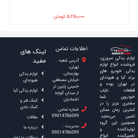
۵,۲۵۰,۰۰۰
تومان
اطلاعات تماس
لینک های
لوازم یدکی سروری،
مفید
آدرس شعبه :
فروشنده انواع لوازم
تهران،
یدکی خودرو های
بهارستان،
لوازم یدکی
برند کیا و هیوندای
خیابان مصطفی
هیوندای
در تهران بوده و
خمینی پایین تر
لوازم یدکی کیا
قطعات نایاب
از میدان کوچه
خودروی شما
اعتمادیان
کمک فنر و
مشتری عزیز را در
کمک بادی
شماره تماس :
کمترین زمان ممکن
09014786099
تامین می‌نماید.
مقالات
همچنین این گروه
مدیریت :
درباره ما
تولیدکننده و
09014786099
تعمیرکننده انواع
سوالات متداول