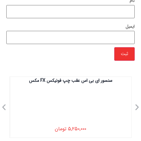
نام
ایمیل
سنسور ای بی اس عقب چپ فونیکس FX مکس
۵,۲۵۰,۰۰۰
تومان