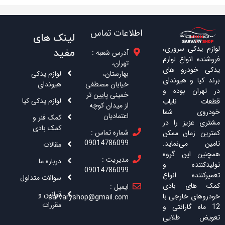
اطلاعات تماس
لینک های
لوازم یدکی سروری،
مفید
آدرس شعبه :
فروشنده انواع لوازم
تهران،
یدکی خودرو های
بهارستان،
لوازم یدکی
برند کیا و هیوندای
خیابان مصطفی
هیوندای
در تهران بوده و
خمینی پایین تر
لوازم یدکی کیا
قطعات نایاب
از میدان کوچه
خودروی شما
اعتمادیان
کمک فنر و
مشتری عزیز را در
کمک بادی
شماره تماس :
کمترین زمان ممکن
09014786099
تامین می‌نماید.
مقالات
همچنین این گروه
مدیریت :
درباره ما
تولیدکننده و
09014786099
تعمیرکننده انواع
سوالات متداول
کمک های بادی
ایمیل :
قوانین و
خودروهای خارجی با
sarvaryshop@gmail.com
مقررات
12 ماه گارانتی و
تعویض طلایی