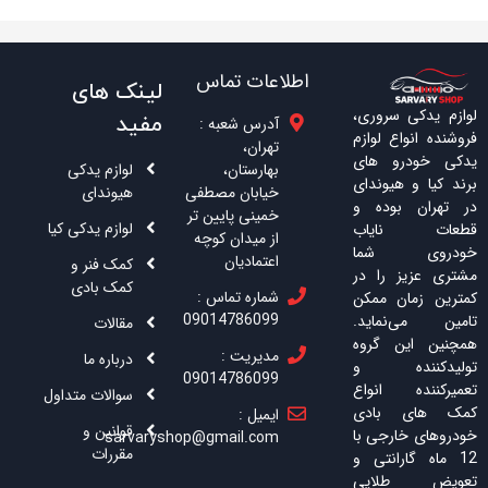
اطلاعات تماس
لینک های
لوازم یدکی سروری،
مفید
آدرس شعبه :
فروشنده انواع لوازم
تهران،
یدکی خودرو های
بهارستان،
لوازم یدکی
برند کیا و هیوندای
خیابان مصطفی
هیوندای
در تهران بوده و
خمینی پایین تر
لوازم یدکی کیا
قطعات نایاب
از میدان کوچه
خودروی شما
اعتمادیان
کمک فنر و
مشتری عزیز را در
کمک بادی
شماره تماس :
کمترین زمان ممکن
09014786099
تامین می‌نماید.
مقالات
همچنین این گروه
مدیریت :
درباره ما
تولیدکننده و
09014786099
تعمیرکننده انواع
سوالات متداول
کمک های بادی
ایمیل :
قوانین و
خودروهای خارجی با
sarvaryshop@gmail.com
مقررات
12 ماه گارانتی و
تعویض طلایی