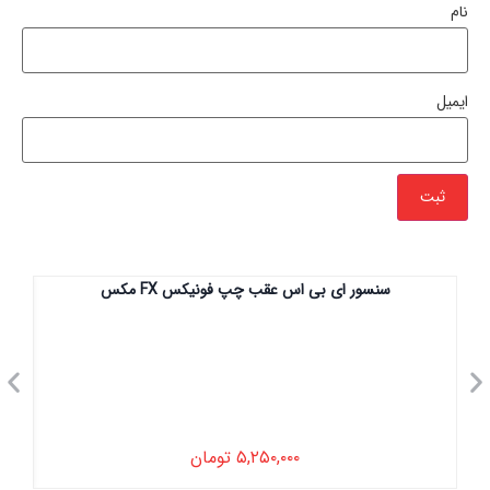
نام
ایمیل
سنسور ای بی اس عقب چپ فونیکس FX مکس
۵,۲۵۰,۰۰۰
تومان