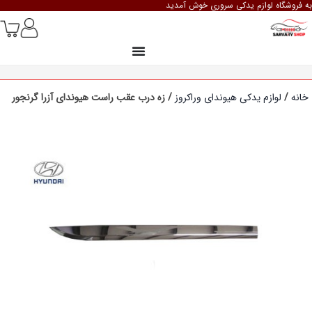
به فروشگاه لوازم یدکی سروری خوش آمدید
خانه
/
لوازم یدکی هیوندای وراکروز
/ زه درب عقب راست هیوندای آزرا گرنجور