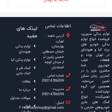
۵,۲۵۰,۰۰۰
تومان
اطلاعات تماس
لینک های
لوازم یدکی سروری،
مفید
آدرس شعبه :
فروشنده انواع لوازم
تهران،
یدکی خودرو های
بهارستان،
لوازم یدکی
برند کیا و هیوندای
خیابان مصطفی
هیوندای
در تهران بوده و
خمینی پایین تر
لوازم یدکی کیا
قطعات نایاب
از میدان کوچه
خودروی شما
اعتمادیان
کمک فنر و
مشتری عزیز را در
کمک بادی
شماره تماس :
کمترین زمان ممکن
09014786099
تامین می‌نماید.
مقالات
همچنین این گروه
مدیریت :
درباره ما
تولیدکننده و
09014786099
تعمیرکننده انواع
سوالات متداول
کمک های بادی
ایمیل :
قوانین و
خودروهای خارجی با
sarvaryshop@gmail.com
مقررات