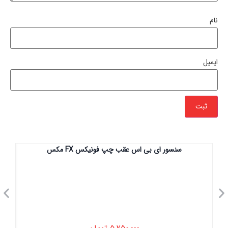
نام
ایمیل
سنسور ای بی اس عقب چپ فونیکس FX مکس