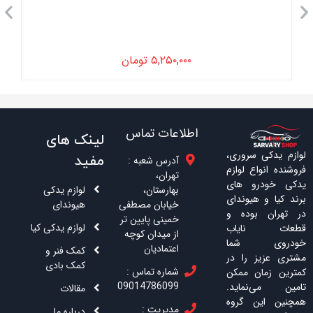
۵,۲۵۰,۰۰۰
تومان
اطلاعات تماس
لینک های
لوازم یدکی سروری،
مفید
آدرس شعبه :
فروشنده انواع لوازم
تهران،
یدکی خودرو های
بهارستان،
لوازم یدکی
برند کیا و هیوندای
خیابان مصطفی
هیوندای
در تهران بوده و
خمینی پایین تر
لوازم یدکی کیا
قطعات نایاب
از میدان کوچه
خودروی شما
اعتمادیان
کمک فنر و
مشتری عزیز را در
کمک بادی
شماره تماس :
کمترین زمان ممکن
09014786099
تامین می‌نماید.
مقالات
همچنین این گروه
مدیریت :
درباره ما