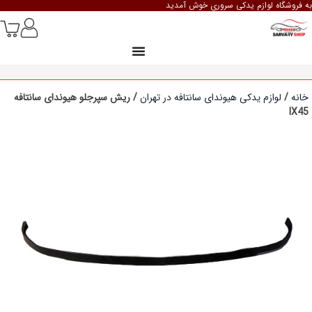
به فروشگاه لوازم یدکی سروری خوش آمدید
خانه
/
لوازم یدکی هیوندای سانتافه در تهران
/ ریش سپرجلو هیوندای سانتافه
IX45