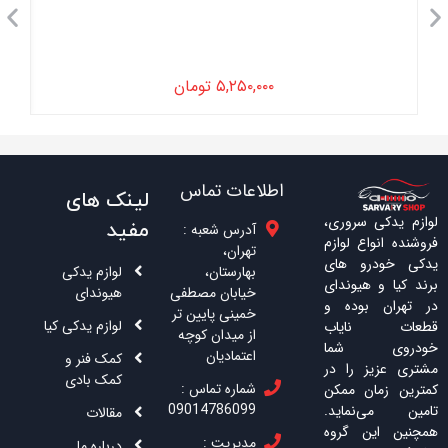
۵,۲۵۰,۰۰۰
تومان
اطلاعات تماس
لینک های
لوازم یدکی سروری،
مفید
آدرس شعبه :
فروشنده انواع لوازم
تهران،
یدکی خودرو های
بهارستان،
لوازم یدکی
برند کیا و هیوندای
خیابان مصطفی
هیوندای
در تهران بوده و
خمینی پایین تر
لوازم یدکی کیا
قطعات نایاب
از میدان کوچه
خودروی شما
اعتمادیان
کمک فنر و
مشتری عزیز را در
کمک بادی
شماره تماس :
کمترین زمان ممکن
09014786099
تامین می‌نماید.
مقالات
همچنین این گروه
مدیریت :
درباره ما