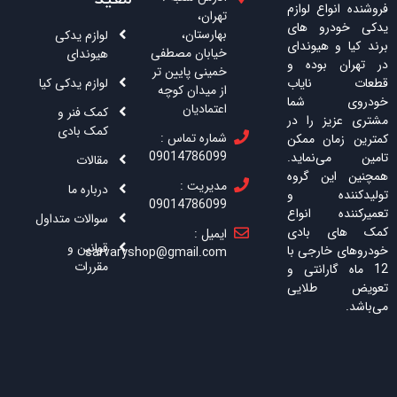
فروشنده انواع لوازم
تهران،
یدکی خودرو های
بهارستان،
لوازم یدکی
برند کیا و هیوندای
خیابان مصطفی
هیوندای
در تهران بوده و
خمینی پایین تر
لوازم یدکی کیا
قطعات نایاب
از میدان کوچه
خودروی شما
اعتمادیان
کمک فنر و
مشتری عزیز را در
کمک بادی
شماره تماس :
کمترین زمان ممکن
09014786099
تامین می‌نماید.
مقالات
همچنین این گروه
مدیریت :
درباره ما
تولیدکننده و
09014786099
تعمیرکننده انواع
سوالات متداول
کمک های بادی
ایمیل :
قوانین و
خودروهای خارجی با
sarvaryshop@gmail.com
مقررات
12 ماه گارانتی و
تعویض طلایی
می‌باشد.