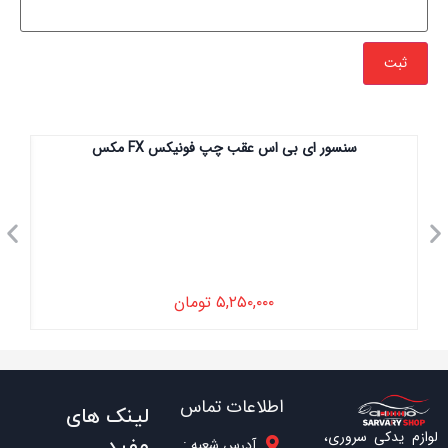
سنسور ای بی اس عقب چپ فونیکس FX مکس
۵,۲۵۰,۰۰۰
تومان
اطلاعات تماس
لینک های
لوازم یدکی سروری،
مفید
آدرس شعبه :