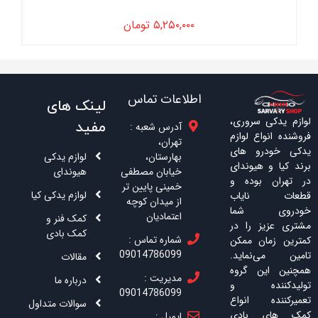
۵,۲۵۰,۰۰۰
تومان
اطلاعات تماس
لینک های
لوازم یدکی سروری،
مفید
آدرس شعبه :
فروشنده انواع لوازم
تهران،
یدکی خودرو های
بهارستان،
لوازم یدکی
برند کیا و هیوندای
خیابان مصطفی
هیوندای
در تهران بوده و
خمینی پایین تر
لوازم یدکی کیا
قطعات نایاب
از میدان کوچه
خودروی شما
اعتمادیان
کمک فنر و
مشتری عزیز را در
کمک بادی
شماره تماس :
کمترین زمان ممکن
09014786099
تامین می‌نماید.
مقالات
همچنین این گروه
مدیریت :
درباره ما
تولیدکننده و
09014786099
تعمیرکننده انواع
سوالات متداول
کمک های بادی
ایمیل :