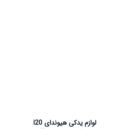
لوازم یدکی هیوندای i20